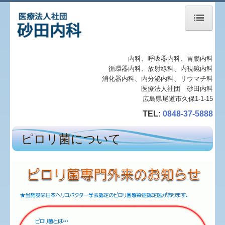
ホーム
内科、呼吸器内科、胃腸内科
循環器内科、放射線科、内視鏡内科
NEWS
消化器内科、内分泌内科、リウマチ科
医療法人社団 砂田内科
広島県尾道市久保1-1-15
診療内容
TEL:
0848-37-5888
医師紹介
ピロリ菌について
スタッフ
施設案内
検査内容
専門外来