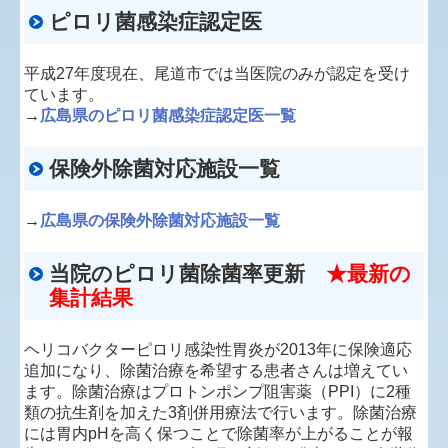
ピロリ菌感染症認定医
平成27年度現在、尾道市では当医院のみが認定を受け
ています。
→
広島県のピロリ菌感染症認定医一覧
保険外除菌対応施設一覧
→
広島県の保険外除菌対応施設一覧
当院のピロリ菌除菌率更新
★最新の
集計結果
ヘリコバクターピロリ感染性胃炎が2013年に保険適応
追加になり、除菌治療を希望する患者さんは増えてい
ます。除菌治療はプロトンポンプ阻害薬（PPI）に2種
類の抗生剤を加えた3剤併用療法で行います。除菌治療
には胃内pHを高く保つことで除菌率が上がることが報