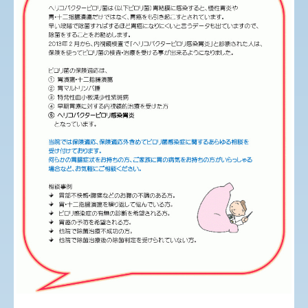
胃カメラ・大腸カメラ
ピロリ菌について
健康トピックス
今月の予定
Q&A
アクセスマップ
リンク
個人情報保護について
保険医療機関における掲示