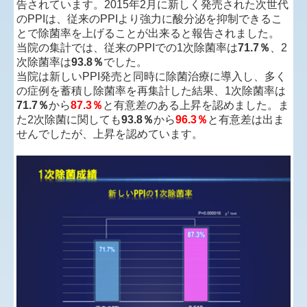
告されています。2015年2月に新しく発売された次世代
のPPIは、従来のPPIより強力に酸分泌を抑制できるこ
とで除菌率を上げることが出来ると報告されました。
当院の集計では、従来のPPIでの1次除菌率は
71.7％
、2
次除菌率は
93.8％
でした。
当院は新しいPPI発売と同時に除菌治療に導入し、多く
の症例を蓄積し除菌率を再集計した結果、1次除菌率は
71.7％
から
87.3％
と有意差のある上昇を認めました。ま
た2次除菌に関しても
93.8％
から
96.3％
と有意差は出ま
せんでしたが、上昇を認めています。